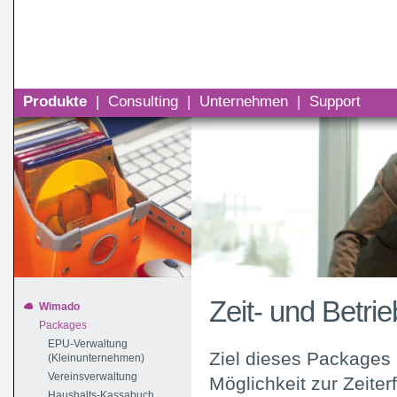
Produkte
|
Consulting
|
Unternehmen
|
Support
Zeit- und Betri
Wimado
Packages
EPU-Verwaltung
Ziel dieses Packages 
(Kleinunternehmen)
Vereinsverwaltung
Möglichkeit zur Zeit
Haushalts-Kassabuch