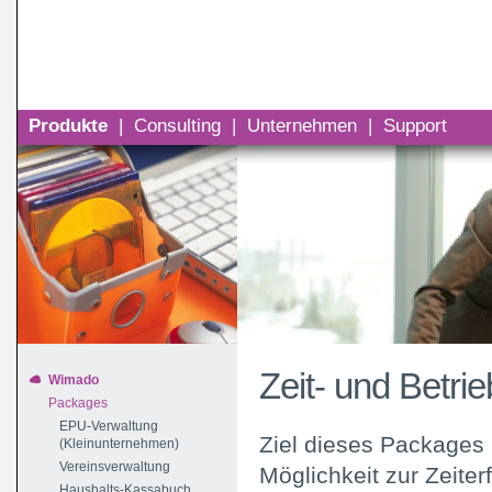
Produkte
|
Consulting
|
Unternehmen
|
Support
Zeit- und Betri
Wimado
Packages
EPU-Verwaltung
Ziel dieses Packages 
(Kleinunternehmen)
Vereinsverwaltung
Möglichkeit zur Zeit
Haushalts-Kassabuch